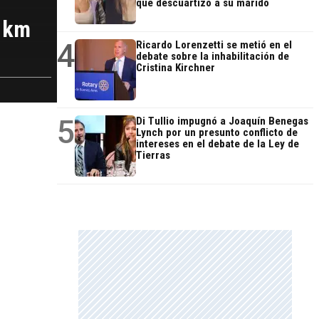
que descuartizó a su marido
0 km
4
Ricardo Lorenzetti se metió en el
debate sobre la inhabilitación de
Cristina Kirchner
5
Di Tullio impugnó a Joaquín Benegas
Lynch por un presunto conflicto de
intereses en el debate de la Ley de
Tierras