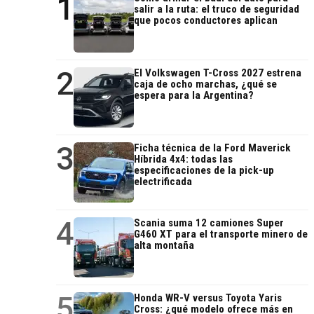
1
salir a la ruta: el truco de seguridad
que pocos conductores aplican
2
El Volkswagen T-Cross 2027 estrena
caja de ocho marchas, ¿qué se
espera para la Argentina?
3
Ficha técnica de la Ford Maverick
Híbrida 4x4: todas las
especificaciones de la pick-up
electrificada
4
Scania suma 12 camiones Super
G460 XT para el transporte minero de
alta montaña
5
Honda WR-V versus Toyota Yaris
Cross: ¿qué modelo ofrece más en