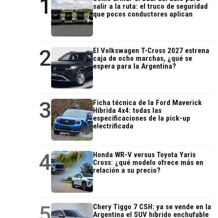
1
salir a la ruta: el truco de seguridad
que pocos conductores aplican
2
El Volkswagen T-Cross 2027 estrena
caja de ocho marchas, ¿qué se
espera para la Argentina?
3
Ficha técnica de la Ford Maverick
Híbrida 4x4: todas las
especificaciones de la pick-up
electrificada
4
Honda WR-V versus Toyota Yaris
Cross: ¿qué modelo ofrece más en
relación a su precio?
5
Chery Tiggo 7 CSH: ya se vende en la
Argentina el SUV híbrido enchufable