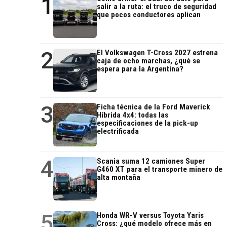
1
salir a la ruta: el truco de seguridad
que pocos conductores aplican
2
El Volkswagen T-Cross 2027 estrena
caja de ocho marchas, ¿qué se
espera para la Argentina?
3
Ficha técnica de la Ford Maverick
Híbrida 4x4: todas las
especificaciones de la pick-up
electrificada
4
Scania suma 12 camiones Super
G460 XT para el transporte minero de
alta montaña
5
Honda WR-V versus Toyota Yaris
Cross: ¿qué modelo ofrece más en