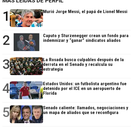
MÁS LEÍDAS DE PERFIL
1
Murió Jorge Messi, el papá de Lionel Messi
2
Caputo y Sturzenegger crean un fondo para
indemnizar y “ganar” sindicatos aliados
3
La Rosada busca culpables después de la
derrota en el Senado y recalcula su
estrategia
4
Estados Unidos: un futbolista argentino fue
detenido por el ICE en un aeropuerto de
Florida
5
Senado caliente: llamados, negociaciones y
un mapa de aliados que se reconfigura