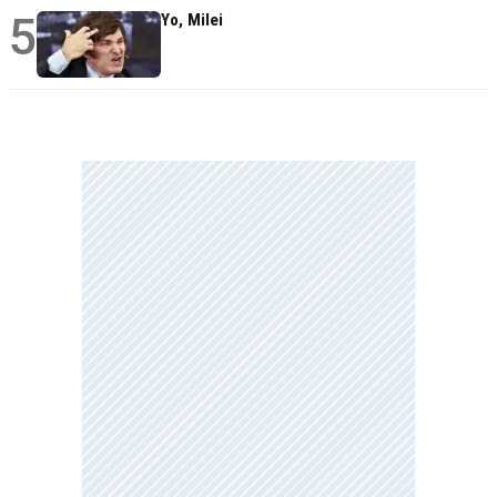
5
Yo, Milei