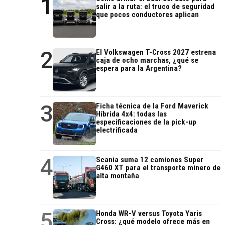
1
salir a la ruta: el truco de seguridad
que pocos conductores aplican
2
El Volkswagen T-Cross 2027 estrena
caja de ocho marchas, ¿qué se
espera para la Argentina?
3
Ficha técnica de la Ford Maverick
Híbrida 4x4: todas las
especificaciones de la pick-up
electrificada
4
Scania suma 12 camiones Super
G460 XT para el transporte minero de
alta montaña
5
Honda WR-V versus Toyota Yaris
Cross: ¿qué modelo ofrece más en