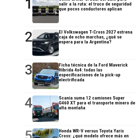
1
salir a la ruta: el truco de seguridad
que pocos conductores aplican
2
El Volkswagen T-Cross 2027 estrena
caja de ocho marchas, ¿qué se
espera para la Argentina?
3
Ficha técnica de la Ford Maverick
Híbrida 4x4: todas las
especificaciones de la pick-up
electrificada
4
Scania suma 12 camiones Super
G460 XT para el transporte minero de
alta montaña
5
Honda WR-V versus Toyota Yaris
Cross: ¿qué modelo ofrece más en