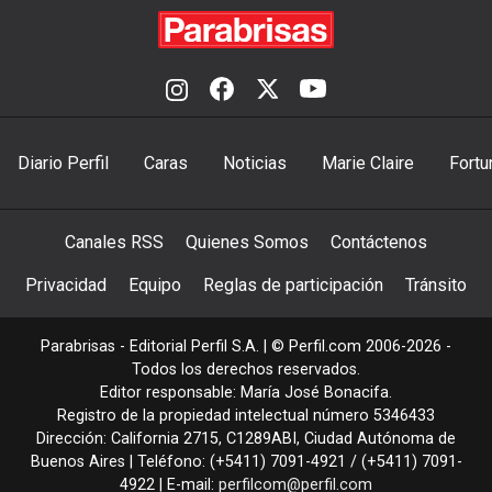
Diario Perfil
Caras
Noticias
Marie Claire
Fortu
Canales RSS
Quienes Somos
Contáctenos
Privacidad
Equipo
Reglas de participación
Tránsito
Parabrisas - Editorial Perfil S.A.
| © Perfil.com 2006-2026 -
Todos los derechos reservados.
Editor responsable: María José Bonacifa.
Registro de la propiedad intelectual número 5346433
Dirección:
California 2715
,
C1289ABI
,
Ciudad Autónoma de
Buenos Aires
| Teléfono:
(+5411) 7091-4921
/
(+5411) 7091-
4922
| E-mail:
perfilcom@perfil.com