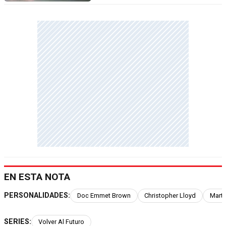
EN ESTA NOTA
PERSONALIDADES:
Doc Emmet Brown
Christopher Lloyd
Marty
SERIES:
Volver Al Futuro