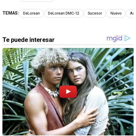
TEMAS:
DeLorean
DeLorean DMC-12
Sucesor
Nuevo
Au