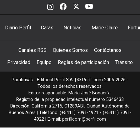
Diario Perfil
Caras
Noticias
Marie Claire
Fortu
Canales RSS
Quienes Somos
Contáctenos
Privacidad
Equipo
Reglas de participación
Tránsito
Parabrisas - Editorial Perfil S.A.
| © Perfil.com 2006-2026 -
Todos los derechos reservados.
Editor responsable: María José Bonacifa.
Registro de la propiedad intelectual número 5346433
Dirección:
California 2715
,
C1289ABI
,
Ciudad Autónoma de
Buenos Aires
| Teléfono:
(+5411) 7091-4921
/
(+5411) 7091-
4922
| E-mail:
perfilcom@perfil.com