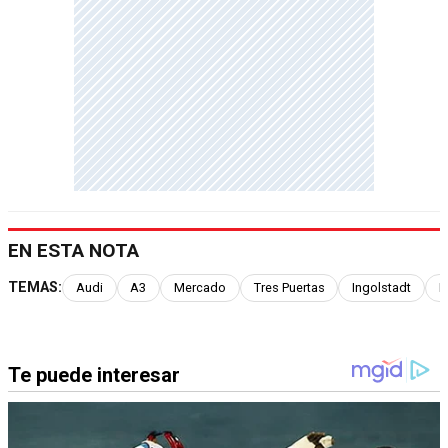
EN ESTA NOTA
TEMAS:
Audi
A3
Mercado
Tres Puertas
Ingolstadt
E