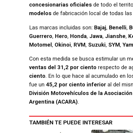
concesionarias oficiales
de todo el terri
modelos
de fabricación local de todas la
Las marcas incluidas son:
Bajaj
,
Benelli
,
B
Guerrero
,
Hero
,
Honda
,
Jawa
,
Jianshe
,
K
Motomel
,
Okinoi
,
RVM
,
Suzuki
,
SYM
,
Ya
Con esta medida se busca estimular un 
ventas del 31,2 por ciento
respecto de ag
ciento
. En lo que hace al acumulado en l
fue un
45,2 por ciento inferior
al del mis
División Motovehículos de la Asociació
Argentina (ACARA)
.
TAMBIÉN TE PUEDE INTERESAR