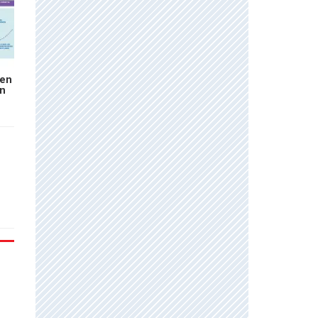
 en
on