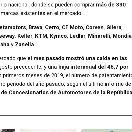
torio nacional, donde se pueden comprar
más de 330
s marcas existentes en el mercado.
etamotors
,
Brava
,
Cerro
,
CF Moto
,
Corven
,
Gilera
,
eeway
,
Keller
,
KTM
,
Kymco
,
Ledlar
,
Minarelli
,
Mondia
maha
y
Zanella
.
mercado que
el mes pasado mostró una caída en las
osto precedente, y una
baja interanual del 46,7 por
os primeros meses de 2019, el número de patentamient
mo período del año pasado, según el último informe de 
n de Concesionarios de Automotores de la Repúblic