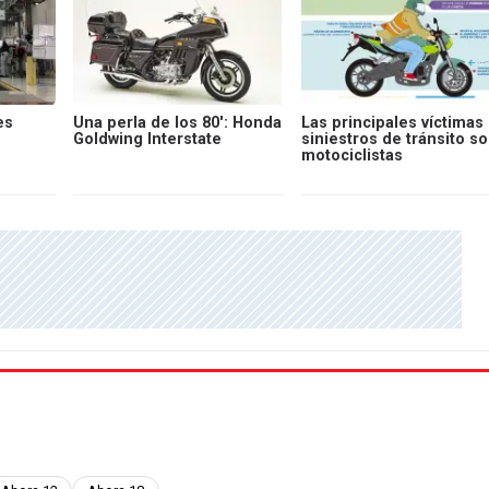
es
Una perla de los 80': Honda
Las principales víctimas
Goldwing Interstate
siniestros de tránsito s
z
motociclistas