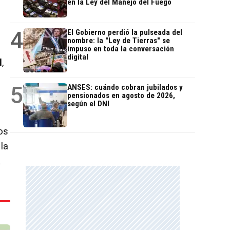
en la Ley del Manejo del Fuego
4
El Gobierno perdió la pulseada del
nombre: la "Ley de Tierras" se
impuso en toda la conversación
digital
l
,
5
ANSES: cuándo cobran jubilados y
pensionados en agosto de 2026,
según el DNI
os
la
a