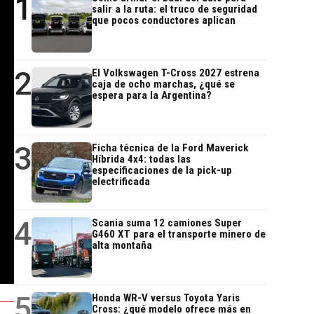
1
salir a la ruta: el truco de seguridad
que pocos conductores aplican
2
El Volkswagen T-Cross 2027 estrena
caja de ocho marchas, ¿qué se
espera para la Argentina?
3
Ficha técnica de la Ford Maverick
Híbrida 4x4: todas las
especificaciones de la pick-up
electrificada
4
Scania suma 12 camiones Super
G460 XT para el transporte minero de
alta montaña
5
Honda WR-V versus Toyota Yaris
Cross: ¿qué modelo ofrece más en