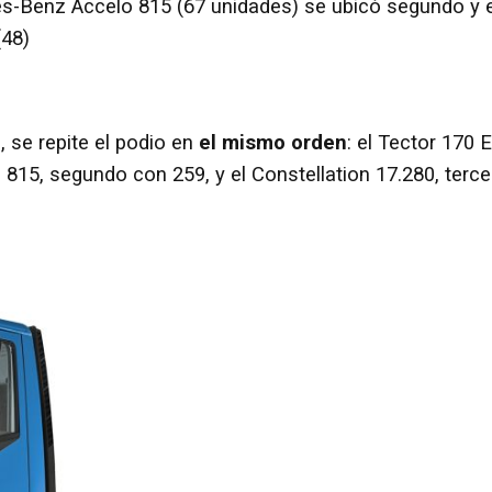
des-Benz Accelo 815 (67 unidades) se ubicó segundo y e
(48)
e
, se repite el podio en
el mismo orden
: el Tector 170 E
 815, segundo con 259, y el Constellation 17.280, terce