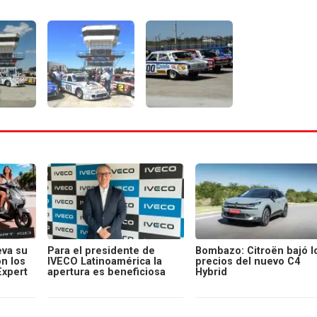
va su
Para el presidente de
Bombazo: Citroën bajó l
on los
IVECO Latinoamérica la
precios del nuevo C4
Expert
apertura es beneficiosa
Hybrid