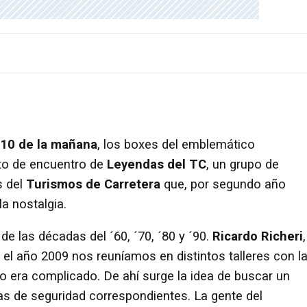
s 10 de la mañana
, los boxes del emblemático
to de encuentro de
Leyendas del TC
, un grupo de
s del
Turismos de Carretera
que, por segundo año
la nostalgia.
de las décadas del ´60, ´70, ´80 y ´90.
Ricardo Richeri
,
l año 2009 nos reuníamos en distintos talleres con l
ero era complicado. De ahí surge la idea de buscar un
s de seguridad correspondientes. La gente del