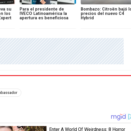
va su
Para el presidente de
Bombazo: Citroën bajó l
on los
IVECO Latinoamérica la
precios del nuevo C4
Expert
apertura es beneficiosa
Hybrid
bassador