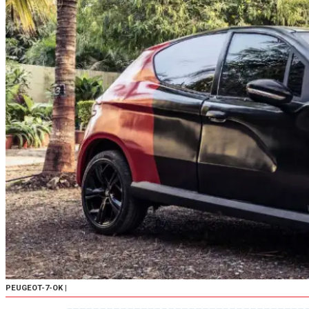
PEUGEOT-7-OK
|