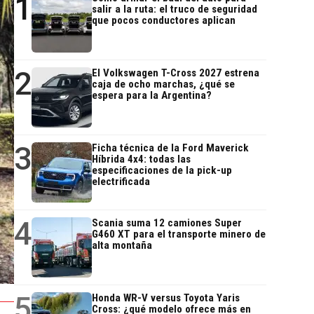
1
salir a la ruta: el truco de seguridad
que pocos conductores aplican
2
El Volkswagen T-Cross 2027 estrena
caja de ocho marchas, ¿qué se
espera para la Argentina?
3
Ficha técnica de la Ford Maverick
Híbrida 4x4: todas las
especificaciones de la pick-up
electrificada
4
Scania suma 12 camiones Super
G460 XT para el transporte minero de
alta montaña
5
Honda WR-V versus Toyota Yaris
Cross: ¿qué modelo ofrece más en