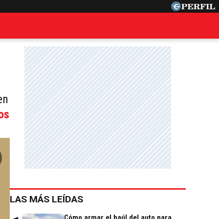
en
os
LAS MÁS LEÍDAS
Cómo armar el baúl del auto para