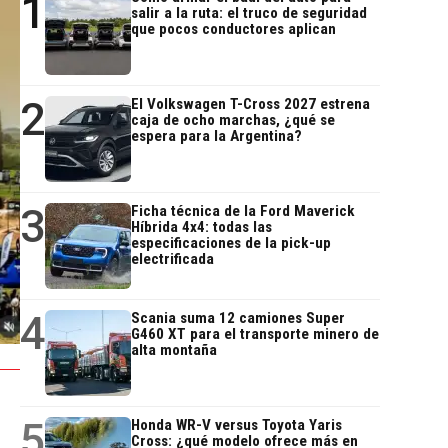
1
salir a la ruta: el truco de seguridad
que pocos conductores aplican
2
El Volkswagen T-Cross 2027 estrena
caja de ocho marchas, ¿qué se
espera para la Argentina?
3
Ficha técnica de la Ford Maverick
Híbrida 4x4: todas las
especificaciones de la pick-up
electrificada
4
Scania suma 12 camiones Super
G460 XT para el transporte minero de
alta montaña
5
Honda WR-V versus Toyota Yaris
Cross: ¿qué modelo ofrece más en