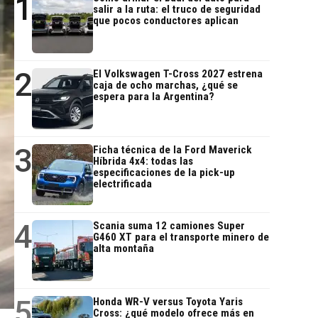
1
salir a la ruta: el truco de seguridad
que pocos conductores aplican
2
El Volkswagen T-Cross 2027 estrena
caja de ocho marchas, ¿qué se
espera para la Argentina?
3
Ficha técnica de la Ford Maverick
Híbrida 4x4: todas las
especificaciones de la pick-up
electrificada
4
Scania suma 12 camiones Super
G460 XT para el transporte minero de
alta montaña
5
Honda WR-V versus Toyota Yaris
Cross: ¿qué modelo ofrece más en