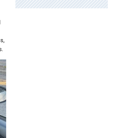
l
s,
s.