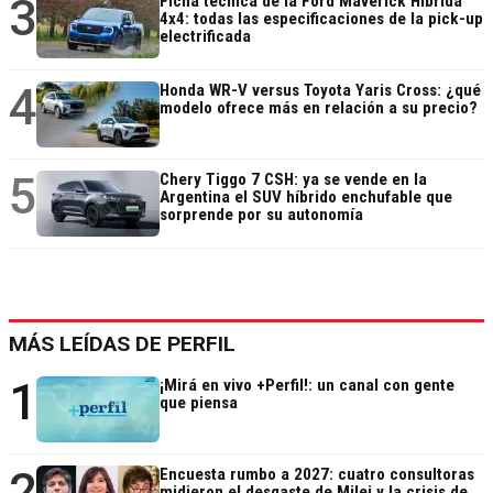
3
Ficha técnica de la Ford Maverick Híbrida
4x4: todas las especificaciones de la pick-up
electrificada
4
Honda WR-V versus Toyota Yaris Cross: ¿qué
modelo ofrece más en relación a su precio?
5
Chery Tiggo 7 CSH: ya se vende en la
Argentina el SUV híbrido enchufable que
sorprende por su autonomía
MÁS LEÍDAS DE PERFIL
1
¡Mirá en vivo +Perfil!: un canal con gente
que piensa
2
Encuesta rumbo a 2027: cuatro consultoras
midieron el desgaste de Milei y la crisis de