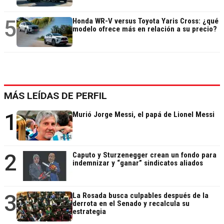
5
Honda WR-V versus Toyota Yaris Cross: ¿qué
modelo ofrece más en relación a su precio?
MÁS LEÍDAS DE PERFIL
1
Murió Jorge Messi, el papá de Lionel Messi
2
Caputo y Sturzenegger crean un fondo para
indemnizar y “ganar” sindicatos aliados
3
La Rosada busca culpables después de la
derrota en el Senado y recalcula su
estrategia