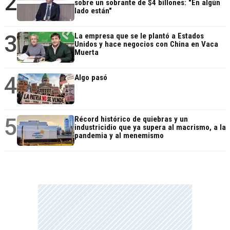
2
sobre un sobrante de $4 billones: "En algún
lado están"
3
La empresa que se le plantó a Estados
Unidos y hace negocios con China en Vaca
Muerta
4
Algo pasó
5
Récord histórico de quiebras y un
industricidio que ya supera al macrismo, a la
pandemia y al menemismo