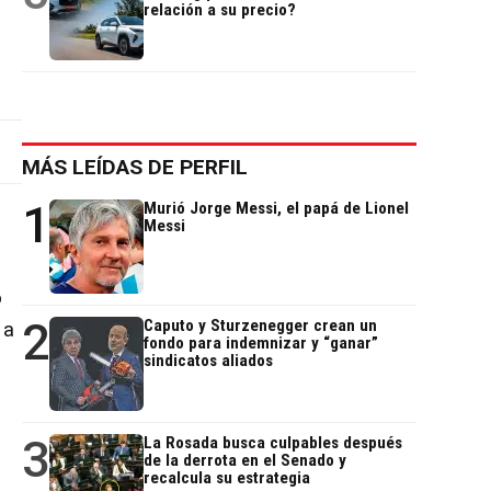
relación a su precio?
MÁS LEÍDAS DE PERFIL
1
Murió Jorge Messi, el papá de Lionel
Messi
ó
2
Caputo y Sturzenegger crean un
 a
fondo para indemnizar y “ganar”
sindicatos aliados
3
La Rosada busca culpables después
de la derrota en el Senado y
recalcula su estrategia