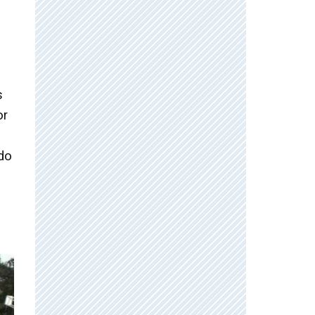
s
or
ado