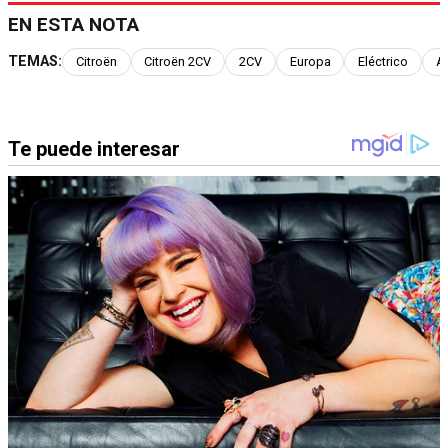
EN ESTA NOTA
TEMAS:
Citroën
Citroën 2CV
2CV
Europa
Eléctrico
A