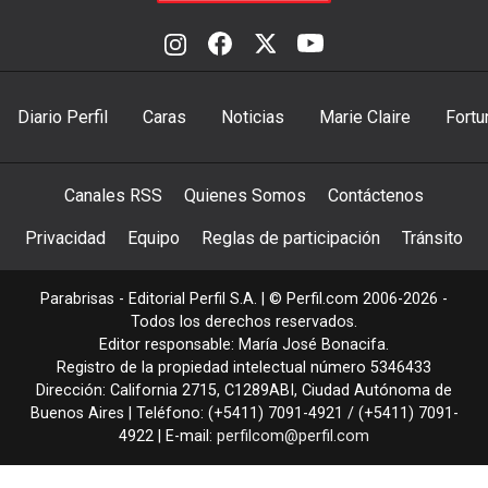
Diario Perfil
Caras
Noticias
Marie Claire
Fortu
Canales RSS
Quienes Somos
Contáctenos
Privacidad
Equipo
Reglas de participación
Tránsito
Parabrisas - Editorial Perfil S.A.
| © Perfil.com 2006-2026 -
Todos los derechos reservados.
Editor responsable: María José Bonacifa.
Registro de la propiedad intelectual número 5346433
Dirección:
California 2715
,
C1289ABI
,
Ciudad Autónoma de
Buenos Aires
| Teléfono:
(+5411) 7091-4921
/
(+5411) 7091-
4922
| E-mail:
perfilcom@perfil.com