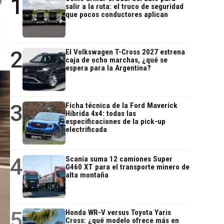
1
salir a la ruta: el truco de seguridad
que pocos conductores aplican
2
El Volkswagen T-Cross 2027 estrena
caja de ocho marchas, ¿qué se
espera para la Argentina?
3
Ficha técnica de la Ford Maverick
Híbrida 4x4: todas las
especificaciones de la pick-up
electrificada
4
Scania suma 12 camiones Super
G460 XT para el transporte minero de
alta montaña
5
Honda WR-V versus Toyota Yaris
Cross: ¿qué modelo ofrece más en