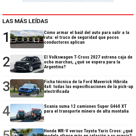
LAS MÁS LEÍDAS
1
Cómo armar el baúl del auto para salir a la
ruta: el truco de seguridad que pocos
conductores aplican
2
El Volkswagen T-Cross 2027 estrena caja de
ocho marchas, ¿qué se espera para la
Argentina?
3
Ficha técnica de la Ford Maverick Híbrida
4x4: todas las especificaciones de la pick-up
electrificada
4
Scania suma 12 camiones Super G460 XT
para el transporte minero de alta montaña
5
Honda WR-V versus Toyota Yaris Cross: ¿qué
modelo ofrece más en relación a su precio?