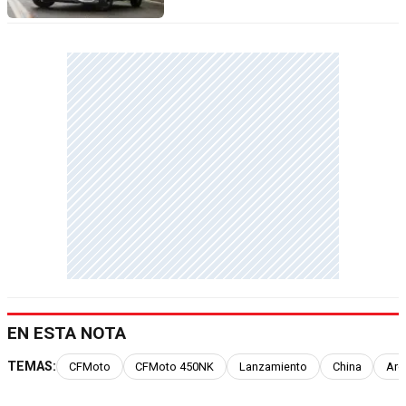
EN ESTA NOTA
TEMAS:
CFMoto
CFMoto 450NK
Lanzamiento
China
Arg