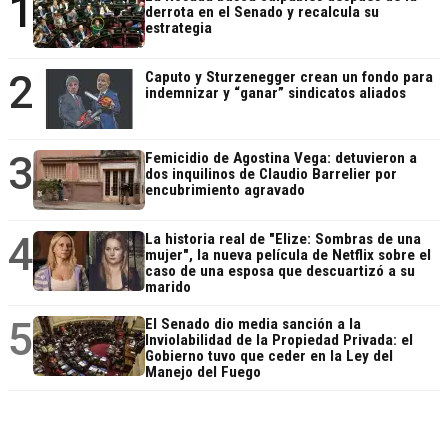
1
derrota en el Senado y recalcula su
estrategia
2
Caputo y Sturzenegger crean un fondo para
indemnizar y “ganar” sindicatos aliados
3
Femicidio de Agostina Vega: detuvieron a
dos inquilinos de Claudio Barrelier por
encubrimiento agravado
4
La historia real de "Elize: Sombras de una
mujer", la nueva película de Netflix sobre el
caso de una esposa que descuartizó a su
marido
5
El Senado dio media sanción a la
Inviolabilidad de la Propiedad Privada: el
Gobierno tuvo que ceder en la Ley del
Manejo del Fuego