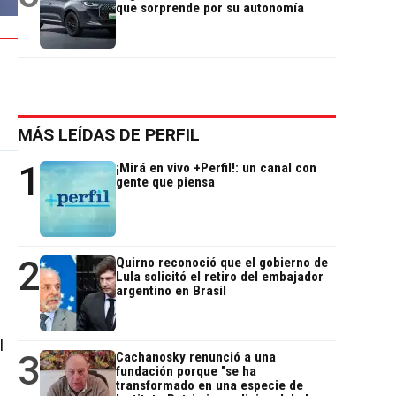
que sorprende por su autonomía
MÁS LEÍDAS DE PERFIL
1
¡Mirá en vivo +Perfil!: un canal con
gente que piensa
2
Quirno reconoció que el gobierno de
Lula solicitó el retiro del embajador
argentino en Brasil
l
3
Cachanosky renunció a una
fundación porque "se ha
transformado en una especie de