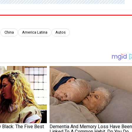
China
America Latina
Autos