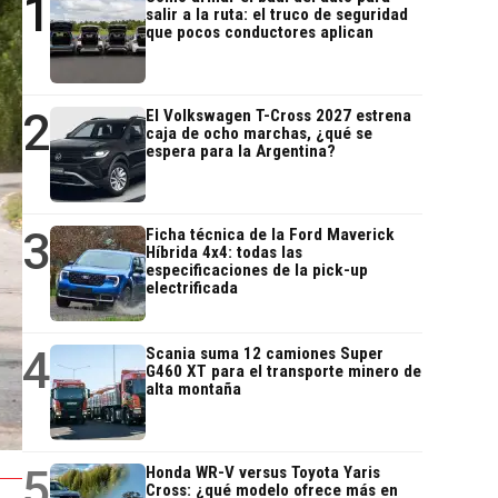
1
salir a la ruta: el truco de seguridad
que pocos conductores aplican
2
El Volkswagen T-Cross 2027 estrena
caja de ocho marchas, ¿qué se
espera para la Argentina?
3
Ficha técnica de la Ford Maverick
Híbrida 4x4: todas las
especificaciones de la pick-up
electrificada
4
Scania suma 12 camiones Super
G460 XT para el transporte minero de
alta montaña
5
Honda WR-V versus Toyota Yaris
Cross: ¿qué modelo ofrece más en