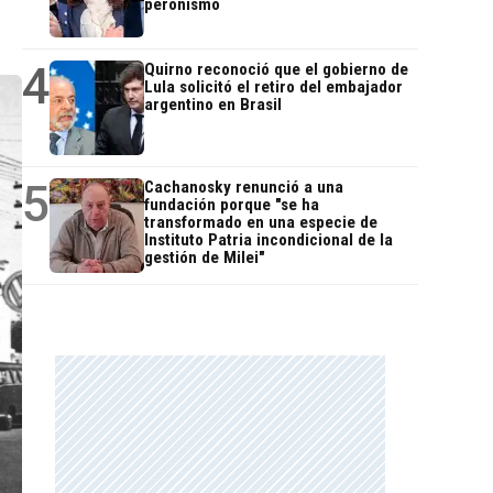
peronismo
4
Quirno reconoció que el gobierno de
Lula solicitó el retiro del embajador
argentino en Brasil
5
Cachanosky renunció a una
fundación porque "se ha
transformado en una especie de
Instituto Patria incondicional de la
gestión de Milei"