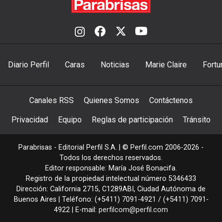
Diario Perfil
Caras
Noticias
Marie Claire
Fortu
Canales RSS
Quienes Somos
Contáctenos
Privacidad
Equipo
Reglas de participación
Tránsito
Parabrisas - Editorial Perfil S.A.
| © Perfil.com 2006-2026 -
Todos los derechos reservados.
Editor responsable: María José Bonacifa.
Registro de la propiedad intelectual número 5346433
Dirección:
California 2715
,
C1289ABI
,
Ciudad Autónoma de
Buenos Aires
| Teléfono:
(+5411) 7091-4921
/
(+5411) 7091-
4922
| E-mail:
perfilcom@perfil.com