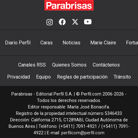
Diario Perfil
Caras
Noticias
Marie Claire
Fortu
Canales RSS
Quienes Somos
Contáctenos
Privacidad
Equipo
Reglas de participación
Tránsito
Parabrisas - Editorial Perfil S.A.
| © Perfil.com 2006-2026 -
Todos los derechos reservados.
Editor responsable: María José Bonacifa.
Registro de la propiedad intelectual número 5346433
Dirección:
California 2715
,
C1289ABI
,
Ciudad Autónoma de
Buenos Aires
| Teléfono:
(+5411) 7091-4921
/
(+5411) 7091-
4922
| E-mail:
perfilcom@perfil.com