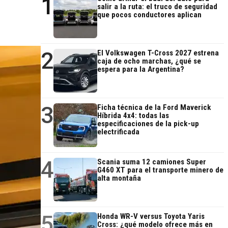
1
salir a la ruta: el truco de seguridad
que pocos conductores aplican
2
El Volkswagen T-Cross 2027 estrena
caja de ocho marchas, ¿qué se
espera para la Argentina?
3
Ficha técnica de la Ford Maverick
Híbrida 4x4: todas las
especificaciones de la pick-up
electrificada
4
Scania suma 12 camiones Super
G460 XT para el transporte minero de
alta montaña
5
Honda WR-V versus Toyota Yaris
Cross: ¿qué modelo ofrece más en