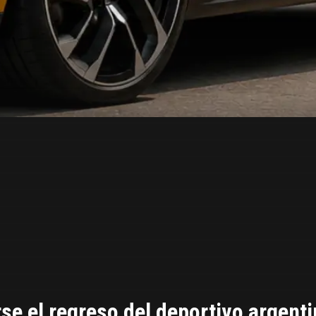
rse el regreso del deportivo argent