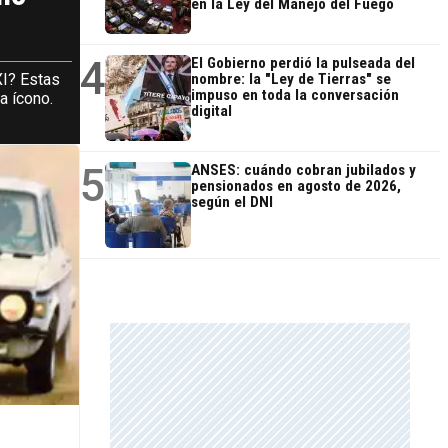
en la Ley del Manejo del Fuego
4
El Gobierno perdió la pulseada del
XI? Estas
nombre: la "Ley de Tierras" se
impuso en toda la conversación
a ícono.
digital
5
ANSES: cuándo cobran jubilados y
pensionados en agosto de 2026,
según el DNI