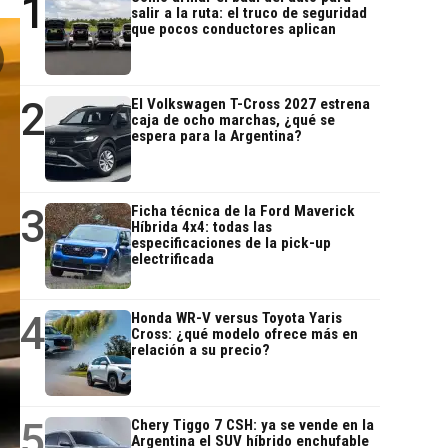
1
salir a la ruta: el truco de seguridad
que pocos conductores aplican
2
El Volkswagen T-Cross 2027 estrena
caja de ocho marchas, ¿qué se
espera para la Argentina?
3
Ficha técnica de la Ford Maverick
Híbrida 4x4: todas las
especificaciones de la pick-up
electrificada
4
Honda WR-V versus Toyota Yaris
Cross: ¿qué modelo ofrece más en
relación a su precio?
5
Chery Tiggo 7 CSH: ya se vende en la
Argentina el SUV híbrido enchufable