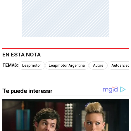
EN ESTA NOTA
TEMAS:
Leapmotor
Leapmotor Argentina
Autos
Autos Elect