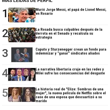
MÁS LEÍDAS DE PERFIL
1
Murió Jorge Messi, el papá de Lionel Messi,
en Rosario
2
La Rosada busca culpables después de la
derrota en el Senado y recalcula su
estrategia
3
Caputo y Sturzenegger crean un fondo para
indemnizar y “ganar” sindicatos aliados
4
La narrativa libertaria cruje en las redes y
Milei sufre las consecuencias del desgaste
5
La historia real de "Elize: Sombras de una
mujer", la nueva película de Netflix sobre el
caso de una esposa que descuartizó a su
marido