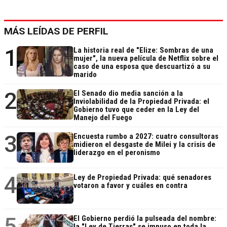
MÁS LEÍDAS DE PERFIL
1
La historia real de "Elize: Sombras de una
mujer", la nueva película de Netflix sobre el
caso de una esposa que descuartizó a su
marido
2
El Senado dio media sanción a la
Inviolabilidad de la Propiedad Privada: el
Gobierno tuvo que ceder en la Ley del
Manejo del Fuego
3
Encuesta rumbo a 2027: cuatro consultoras
midieron el desgaste de Milei y la crisis de
liderazgo en el peronismo
4
Ley de Propiedad Privada: qué senadores
votaron a favor y cuáles en contra
5
El Gobierno perdió la pulseada del nombre:
la "Ley de Tierras" se impuso en toda la