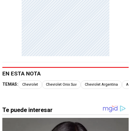
EN ESTA NOTA
TEMAS:
Chevrolet
Chevrolet Onix Suv
Chevrolet Argentina
Au