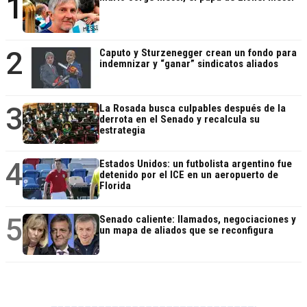
1
2
Caputo y Sturzenegger crean un fondo para
indemnizar y “ganar” sindicatos aliados
3
La Rosada busca culpables después de la
derrota en el Senado y recalcula su
estrategia
4
Estados Unidos: un futbolista argentino fue
detenido por el ICE en un aeropuerto de
Florida
5
Senado caliente: llamados, negociaciones y
un mapa de aliados que se reconfigura