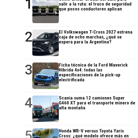
1
salir a la ruta: el truco de seguridad
que pocos conductores aplican
2
El Volkswagen T-Cross 2027 estrena
caja de ocho marchas, ¿qué se
espera para la Argentina?
3
Ficha técnica de la Ford Maverick
Híbrida 4x4: todas las
especificaciones de la pick-up
electrificada
4
Scania suma 12 camiones Super
G460 XT para el transporte minero de
alta montaña
5
Honda WR-V versus Toyota Yaris
Cross: ¿qué modelo ofrece más en