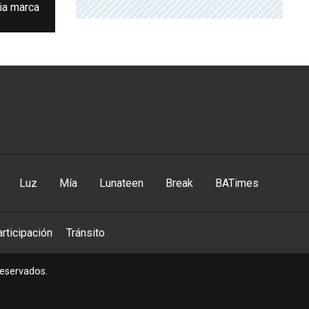
ia marca
Luz
Mía
Lunateen
Break
BATimes
rticipación
Tránsito
reservados.