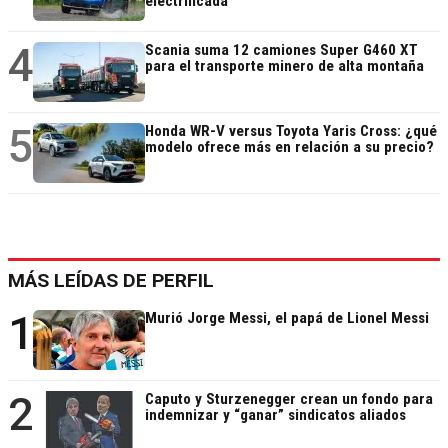
electrificada
4
Scania suma 12 camiones Super G460 XT
para el transporte minero de alta montaña
5
Honda WR-V versus Toyota Yaris Cross: ¿qué
modelo ofrece más en relación a su precio?
MÁS LEÍDAS DE PERFIL
1
Murió Jorge Messi, el papá de Lionel Messi
2
Caputo y Sturzenegger crean un fondo para
indemnizar y “ganar” sindicatos aliados