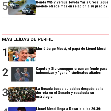
5
Honda WR-V versus Toyota Yaris Cross: ¿qué
modelo ofrece más en relación a su precio?
MÁS LEÍDAS DE PERFIL
1
Murió Jorge Messi, el papá de Lionel Messi
2
Caputo y Sturzenegger crean un fondo para
indemnizar y “ganar” sindicatos aliados
3
La Rosada busca culpables después de la
derrota en el Senado y recalcula su
estrategia
Lionel Messi llega a Rosario a las 20.30: