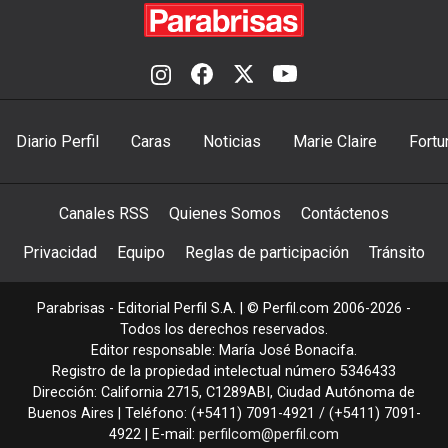
Diario Perfil
Caras
Noticias
Marie Claire
Fortu
Canales RSS
Quienes Somos
Contáctenos
Privacidad
Equipo
Reglas de participación
Tránsito
Parabrisas - Editorial Perfil S.A.
| © Perfil.com 2006-2026 -
Todos los derechos reservados.
Editor responsable: María José Bonacifa.
Registro de la propiedad intelectual número 5346433
Dirección:
California 2715
,
C1289ABI
,
Ciudad Autónoma de
Buenos Aires
| Teléfono:
(+5411) 7091-4921
/
(+5411) 7091-
4922
| E-mail:
perfilcom@perfil.com