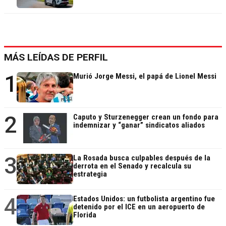
MÁS LEÍDAS DE PERFIL
1
Murió Jorge Messi, el papá de Lionel Messi
2
Caputo y Sturzenegger crean un fondo para
indemnizar y “ganar” sindicatos aliados
3
La Rosada busca culpables después de la
derrota en el Senado y recalcula su
estrategia
4
Estados Unidos: un futbolista argentino fue
detenido por el ICE en un aeropuerto de
Florida