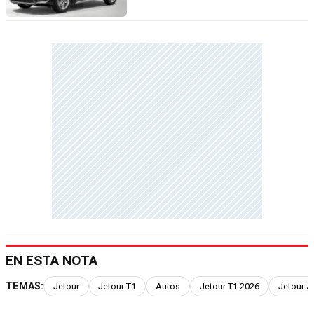
EN ESTA NOTA
TEMAS:
Jetour
Jetour T1
Autos
Jetour T1 2026
Jetour A