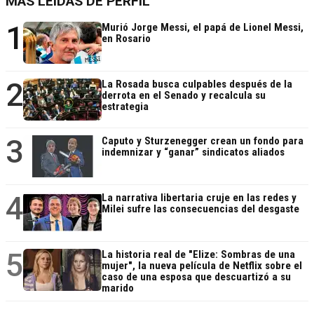
MÁS LEÍDAS DE PERFIL
1
Murió Jorge Messi, el papá de Lionel Messi,
en Rosario
2
La Rosada busca culpables después de la
derrota en el Senado y recalcula su
estrategia
3
Caputo y Sturzenegger crean un fondo para
indemnizar y “ganar” sindicatos aliados
4
La narrativa libertaria cruje en las redes y
Milei sufre las consecuencias del desgaste
5
La historia real de "Elize: Sombras de una
mujer", la nueva película de Netflix sobre el
caso de una esposa que descuartizó a su
marido