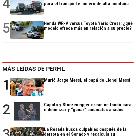
4
para el transporte minero de alta montaña
5
Honda WR-V versus Toyota Yaris Cross: ¿qué
modelo ofrece más en relación a su precio?
MÁS LEÍDAS DE PERFIL
1
Murió Jorge Messi, el papá de Lionel Messi
2
Caputo y Sturzenegger crean un fondo para
indemnizar y “ganar” sindicatos aliados
3
La Rosada busca culpables después de la
derrota en el Senado y recalcula su