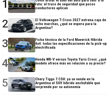
1
Cómo armar el baúl del auto para salir a la
ruta: el truco de seguridad que pocos
conductores aplican
2
El Volkswagen T-Cross 2027 estrena caja de
ocho marchas, ¿qué se espera para la
Argentina?
3
Ficha técnica de la Ford Maverick Híbrida
4x4: todas las especificaciones de la pick-up
electrificada
4
Honda WR-V versus Toyota Yaris Cross: ¿qué
modelo ofrece más en relación a su precio?
5
Chery Tiggo 7 CSH: ya se vende en la
Argentina el SUV híbrido enchufable que
sorprende por su autonomía