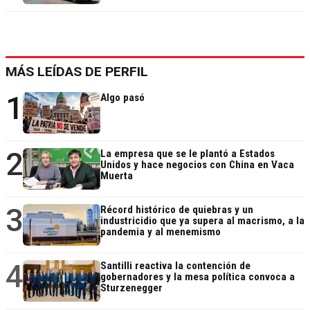
MÁS LEÍDAS DE PERFIL
1
Algo pasó
2
La empresa que se le plantó a Estados
Unidos y hace negocios con China en Vaca
Muerta
3
Récord histórico de quiebras y un
industricidio que ya supera al macrismo, a la
pandemia y al menemismo
4
Santilli reactiva la contención de
gobernadores y la mesa política convoca a
Sturzenegger