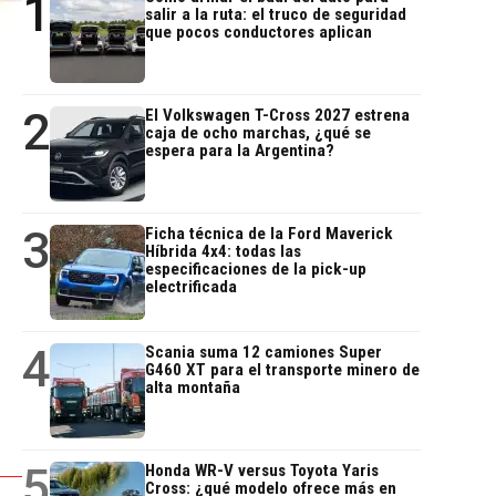
1
salir a la ruta: el truco de seguridad
que pocos conductores aplican
2
El Volkswagen T-Cross 2027 estrena
caja de ocho marchas, ¿qué se
espera para la Argentina?
3
Ficha técnica de la Ford Maverick
Híbrida 4x4: todas las
especificaciones de la pick-up
electrificada
4
Scania suma 12 camiones Super
G460 XT para el transporte minero de
alta montaña
5
Honda WR-V versus Toyota Yaris
Cross: ¿qué modelo ofrece más en