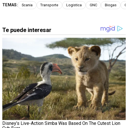
TEMAS:
Scania
Transporte
Logistica
GNC
Biogas
G