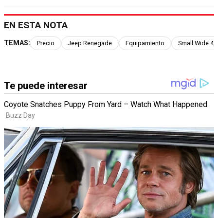
EN ESTA NOTA
TEMAS:
Precio
Jeep Renegade
Equipamiento
Small Wide 4×