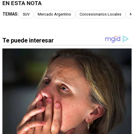
EN ESTA NOTA
TEMAS:
SUV
Mercado Argentino
Concesionarios Locales
Ne