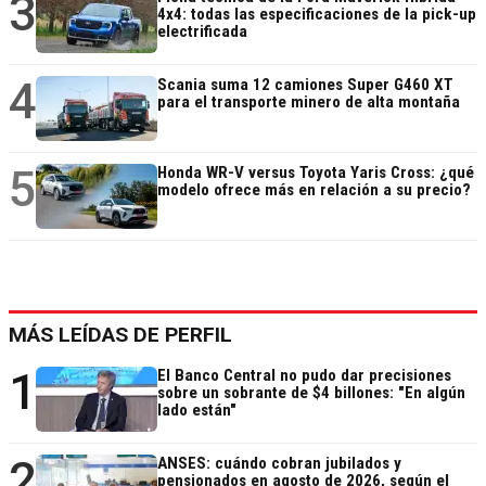
3
4x4: todas las especificaciones de la pick-up
electrificada
4
Scania suma 12 camiones Super G460 XT
para el transporte minero de alta montaña
5
Honda WR-V versus Toyota Yaris Cross: ¿qué
modelo ofrece más en relación a su precio?
MÁS LEÍDAS DE PERFIL
1
El Banco Central no pudo dar precisiones
sobre un sobrante de $4 billones: "En algún
lado están"
2
ANSES: cuándo cobran jubilados y
pensionados en agosto de 2026, según el